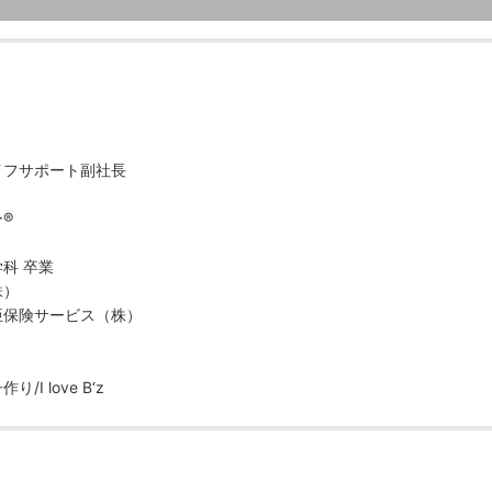
イフサポート副社長
®
科 卒業
株）
亜保険サービス（株）
I love B‘z